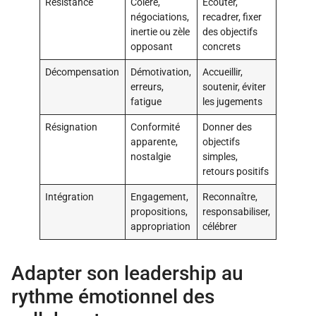
Résistance
Colère,
Écouter,
négociations,
recadrer, fixer
inertie ou zèle
des objectifs
opposant
concrets
Décompensation
Démotivation,
Accueillir,
erreurs,
soutenir, éviter
fatigue
les jugements
Résignation
Conformité
Donner des
apparente,
objectifs
nostalgie
simples,
retours positifs
Intégration
Engagement,
Reconnaître,
propositions,
responsabiliser,
appropriation
célébrer
Adapter son leadership au
rythme émotionnel des