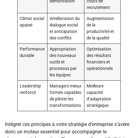
démotivation
coûts de
recrutement
Climat social
Amélioration du
Augmentation
apaisé
dialogue social
de la
et anticipation
productivité et
des conflits
de la qualité
Performance
Appropriation
Optimisation
durable
des nouveaux
des résultats
outils et
financiers et
processus par
opérationnels
les équipes
Leadership
Managers mieux
Meilleure
renforcé
formés capables
capacité
de piloter les
d’adaptation
transformations
stratégique
Intégrer ces principes à votre stratégie d’entreprise s’avère
donc un moteur essentiel pour accompagner le