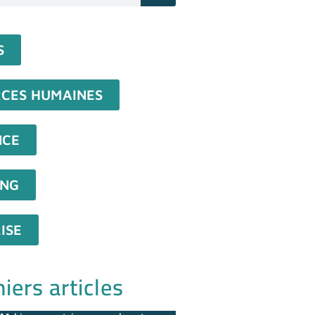
S
CES HUMAINES
NCE
ING
ISE
iers articles