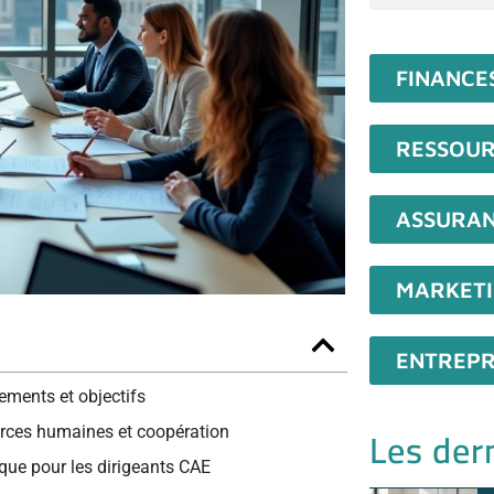
FINANCE
RESSOUR
ASSURA
MARKET
ENTREPR
dements et objectifs
Les dern
urces humaines et coopération
sque pour les dirigeants CAE