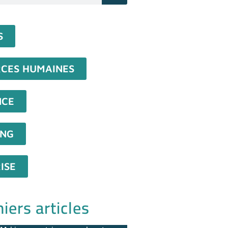
S
CES HUMAINES
NCE
ING
ISE
iers articles