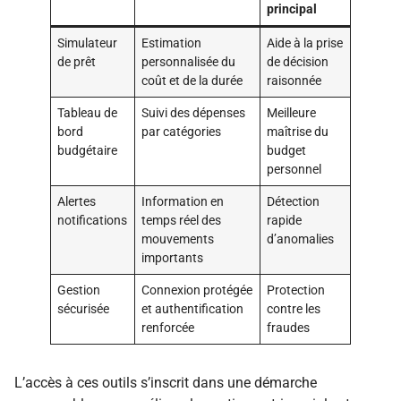
principal
Simulateur
Estimation
Aide à la prise
de prêt
personnalisée du
de décision
coût et de la durée
raisonnée
Tableau de
Suivi des dépenses
Meilleure
bord
par catégories
maîtrise du
budgétaire
budget
personnel
Alertes
Information en
Détection
notifications
temps réel des
rapide
mouvements
d’anomalies
importants
Gestion
Connexion protégée
Protection
sécurisée
et authentification
contre les
renforcée
fraudes
L’accès à ces outils s’inscrit dans une démarche