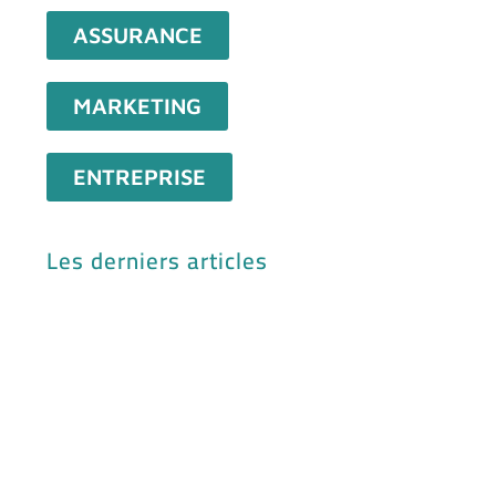
ASSURANCE
MARKETING
ENTREPRISE
Les derniers articles
Mck
mat
exe
et 
Exc
pou
vot
ent