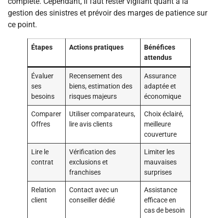
complète. Cependant, il faut rester vigilant quant à la
gestion des sinistres et prévoir des marges de patience sur
ce point.
Étapes
Actions pratiques
Bénéfices
attendus
Évaluer
Recensement des
Assurance
ses
biens, estimation des
adaptée et
besoins
risques majeurs
économique
Comparer
Utiliser comparateurs,
Choix éclairé,
Offres
lire avis clients
meilleure
couverture
Lire le
Vérification des
Limiter les
contrat
exclusions et
mauvaises
franchises
surprises
Relation
Contact avec un
Assistance
client
conseiller dédié
efficace en
cas de besoin