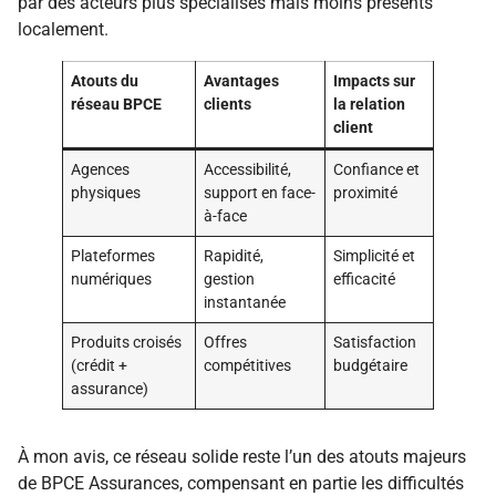
par des acteurs plus spécialisés mais moins présents
localement.
Atouts du
Avantages
Impacts sur
réseau BPCE
clients
la relation
client
Agences
Accessibilité,
Confiance et
physiques
support en face-
proximité
à-face
Plateformes
Rapidité,
Simplicité et
numériques
gestion
efficacité
instantanée
Produits croisés
Offres
Satisfaction
(crédit +
compétitives
budgétaire
assurance)
À mon avis, ce réseau solide reste l’un des atouts majeurs
de BPCE Assurances, compensant en partie les difficultés