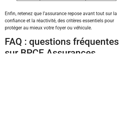
Enfin, retenez que l’assurance repose avant tout sur la
confiance et la réactivité, des critères essentiels pour
protéger au mieux votre foyer ou véhicule.
FAQ : questions fréquentes
sur BPCE Assurances
Question
Réponse
BPCE Assurances
Oui, sa gamme propose des
est-elle adaptée
formules personnalisables
aux petits
pour s’adapter à différents
budgets ?
budgets.
Que faire en cas de
Il est conseillé de relancer
retard dans la
régulièrement son conseiller
gestion d’un
et de conserver toutes les
sinistre ?
communications écrites.