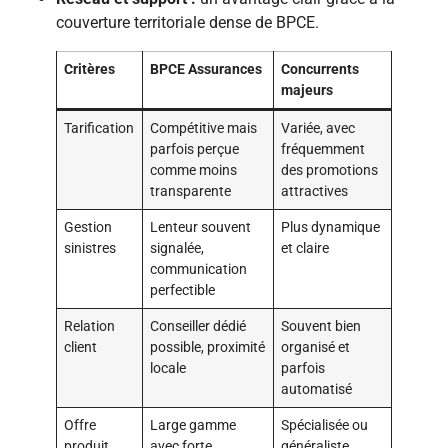
couverture territoriale dense de BPCE.
Critères
BPCE Assurances
Concurrents
majeurs
Tarification
Compétitive mais
Variée, avec
parfois perçue
fréquemment
comme moins
des promotions
transparente
attractives
Gestion
Lenteur souvent
Plus dynamique
sinistres
signalée,
et claire
communication
perfectible
Relation
Conseiller dédié
Souvent bien
client
possible, proximité
organisé et
locale
parfois
automatisé
Offre
Large gamme
Spécialisée ou
produit
avec forte
généraliste