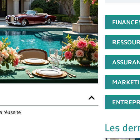
FINANCE
RESSOUR
ASSURA
MARKET
ENTREPR
a réussite
Les dern