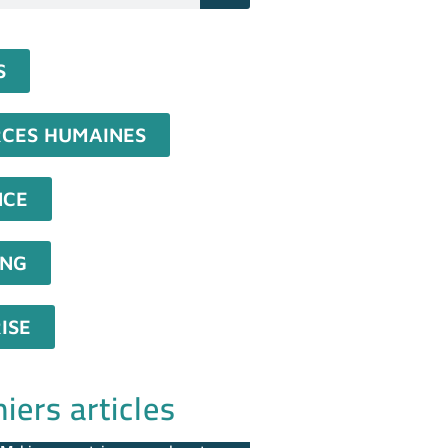
S
CES HUMAINES
NCE
ING
ISE
iers articles