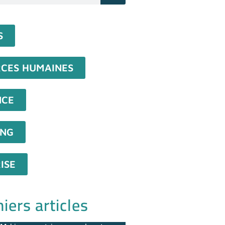
S
CES HUMAINES
NCE
ING
ISE
iers articles