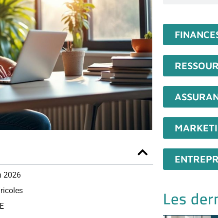
FINANCE
RESSOUR
ASSURA
MARKET
ENTREPR
n 2026
Les dern
ricoles
SE