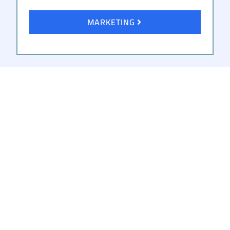
MARKETING
Simulateur du coût de
recrutement
Salaire proposé (€) :
Charges sociales (%) :